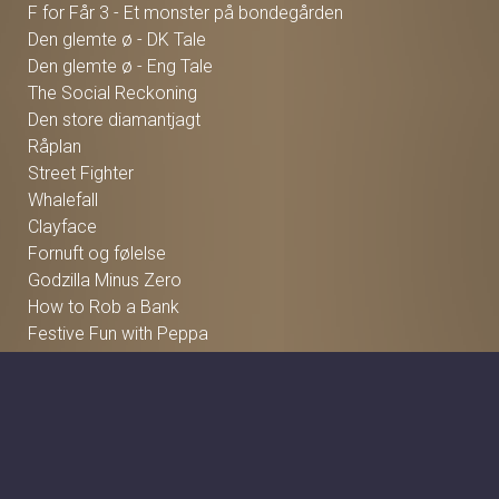
F for Får 3 - Et monster på bondegården
Den glemte ø - DK Tale
Den glemte ø - Eng Tale
The Social Reckoning
Den store diamantjagt
Råplan
Street Fighter
Whalefall
Clayface
Fornuft og følelse
Godzilla Minus Zero
How to Rob a Bank
Festive Fun with Peppa
The Hunger Games: Sunrise on the Reaping
Focker In-Law
Hexed - DK Tale
Hexed - Eng Tale
Wild Horse Nine
Violent Night 2