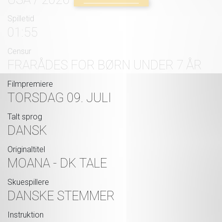
Spilletid
01:55
Censur
FRARÅDES FOR BØRN UNDER 7 ÅR
Filmpremiere
TORSDAG 09. JULI
Talt sprog
DANSK
Originaltitel
MOANA - DK TALE
Skuespillere
DANSKE STEMMER
Instruktion