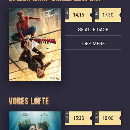
Sal 1
Sal 1
14:15
17:30
SE ALLE DAGE
LÆS MERE
VORES LØFTE
Sal 4
Sal 4
15:30
18:00