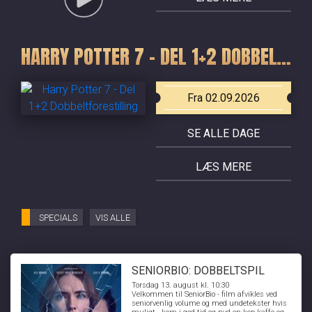
HARRY POTTER 7 - DEL 1+2 DOBBELTFORESTILLING
Fra 02.09.2026
SE ALLE DAGE
LÆS MERE
SPECIALS
VIS ALLE
SENIORBIO: DOBBELTSPIL
Torsdag 13. august kl. 10:30
Velkommen til SeniorBio - film afvikles ved
seniorvenlig volume og med undetekster hvis