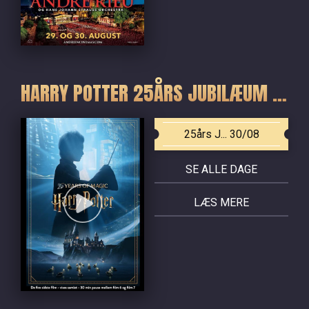
HARRY POTTER 25ÅRS JUBILÆUM - DE FIRE SIDSTE FILM
25års J... 30/08
SE ALLE DAGE
LÆS MERE