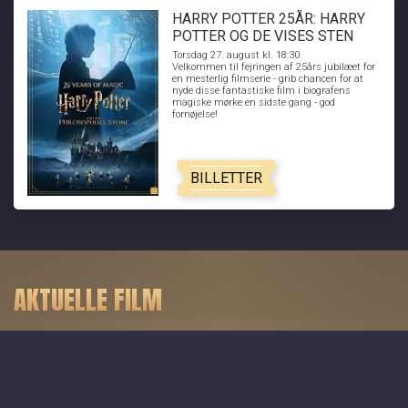
HARRY POTTER 25ÅR: HARRY
POTTER OG DE VISES STEN
Torsdag 27. august kl. 18:30
Velkommen til fejringen af 25års jubilæet for
en mesterlig filmserie - grib chancen for at
nyde disse fantastiske film i biografens
magiske mørke en sidste gang - god
fornøjelse!
BILLETTER
AKTUELLE FILM
Toy Story 5 - Dk tale
Minions & Monsters - Dk tale
Paw Patrol: Dino Filmen