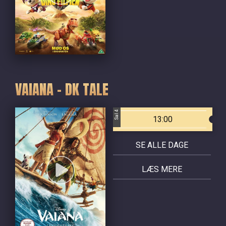
VAIANA - DK TALE
Sal 4
13:00
SE ALLE DAGE
LÆS MERE