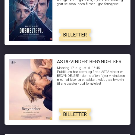
muligt - kom i god tid og nyd en kop kaffe og
godt selskab inden filmen - god fornøjelse!
BILLETTER
ASTA-VINDER: BEGYNDELSER
Mandag 17. august kl. 18:45
Publikum har stem, og årets ASTA vinder er
BEGYNDELSER - denne aften fejrer vi vinderen
med rød løber og et lækkert koldt glas hvidvin
til alle gæster - god fornøjelse!
BILLETTER