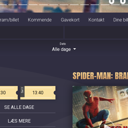
ram/billet
Kommende
Gavekort
Kontakt
Dine bil
Dato
Alle dage
SPIDER-MAN: BRA
Sal 3
:30
13:40
SE ALLE DAGE
LÆS MERE