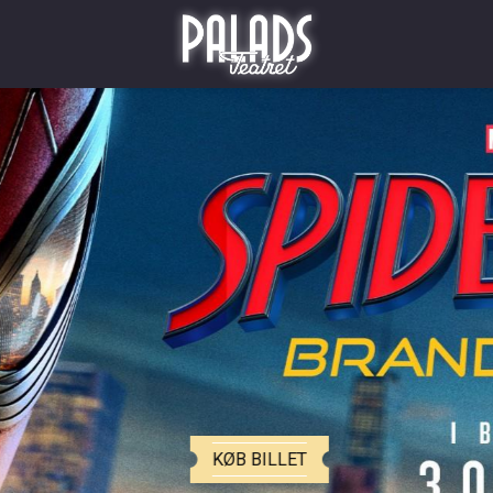
Palads Teatret
KØB BILLET