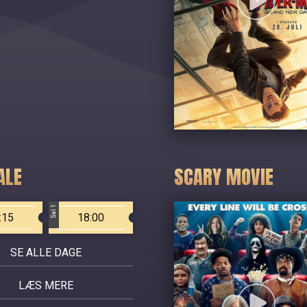
ALE
SCARY MOVIE
Sal 1
:15
18:00
SE ALLE DAGE
LÆS MERE