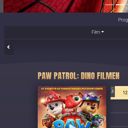
Prog
Film
PAW PATROL: DINO FILMEN
Sal 1
12