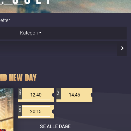
letter
Kategori
ND NEW DAY
Sal 2
Sal 1
12:40
14:45
Sal 1
20:15
SE ALLE DAGE