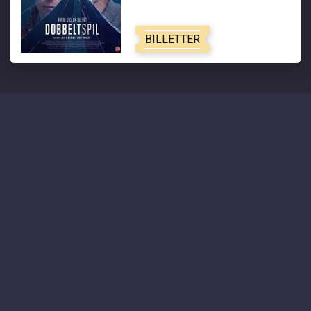
BILLETTER
AKTUELLE FILM
Spider-Man: Brand New Day
Paw Patrol: Dino Filmen
Toy Story 5 - Dk tale
The Odyssey
Vores Løfte
Vores Løfte - Dk undertekster
Minions & Monsters - Dk tale
Ice Cream Man
Scary Movie