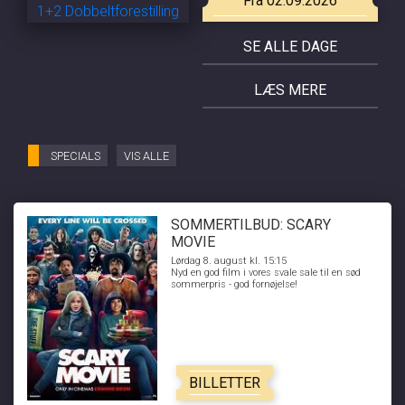
Fra 02.09.2026
SE ALLE DAGE
LÆS MERE
SPECIALS
VIS ALLE
SOMMERTILBUD: SCARY
MOVIE
Lørdag 8. august kl. 15:15
Nyd en god film i vores svale sale til en sød
sommerpris - god fornøjelse!
BILLETTER