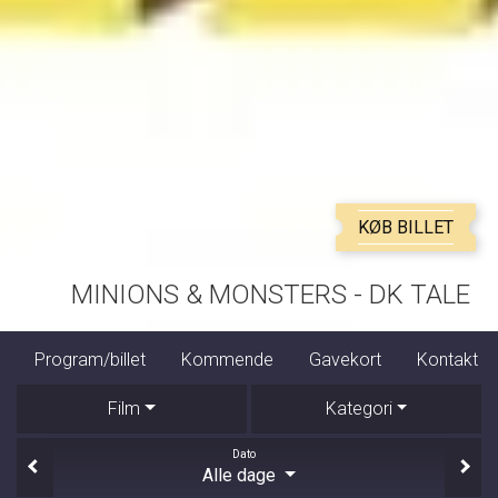
KØB BILLET
VORES LØFTE
am/billet
Kommende
Gavekort
Kontakt
Dine bil
Film
Kategori
Dato
Alle dage