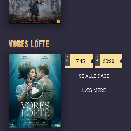
VORES LØFTE
Sal 4
Sal 4
17:45
20:20
SE ALLE DAGE
LÆS MERE