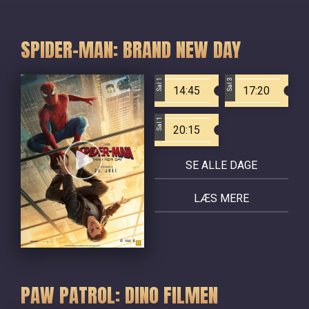
SPIDER-MAN: BRAND NEW DAY
Sal 1
Sal 3
14:45
17:20
Sal 1
20:15
SE ALLE DAGE
LÆS MERE
PAW PATROL: DINO FILMEN