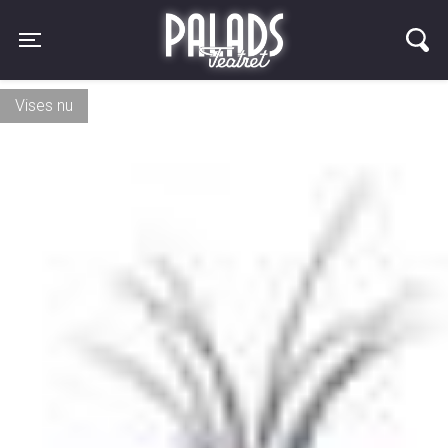
Palads Teatret
Toggle navigation
Vises nu