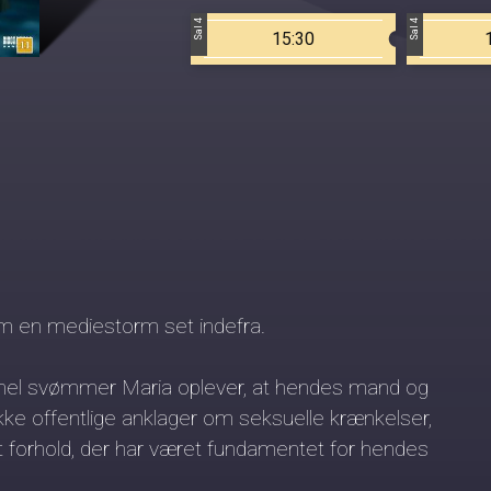
Sal 4
Sal 4
15:30
 en mediestorm set indefra.
onel svømmer Maria oplever, at hendes mand og
ække offentlige anklager om seksuelle krænkelser,
et forhold, der har været fundamentet for hendes