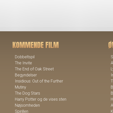
KOMMENDE FILM
Ø
Dobbeltspil
S
The Invite
A
The End of Oak Street
L
Begyndelser
I
Insidious: Out of the Further
T
Mutiny
The Dog Stars
B
Harry Potter og de vises sten
Nøjsomheden
A
Spirillen
K