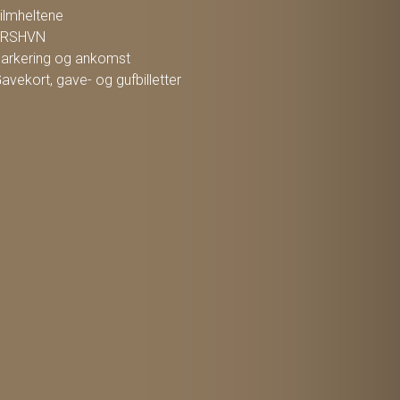
ilmheltene
FRSHVN
arkering og ankomst
avekort, gave- og gufbilletter