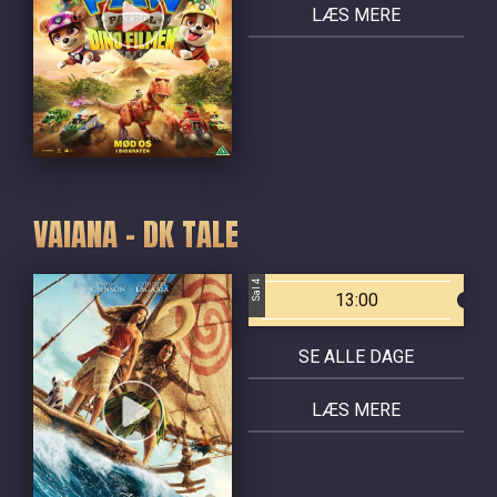
LÆS MERE
VAIANA - DK TALE
Sal 4
13:00
SE ALLE DAGE
LÆS MERE