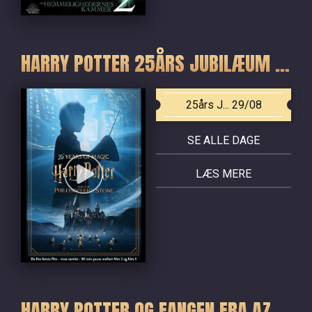
HARRY POTTER 25ÅRS JUBILÆUM - DE FIRE FØRSTE FILM
25års J... 29/08
SE ALLE DAGE
LÆS MERE
HARRY POTTER OG FANGEN FRA AZKABAN