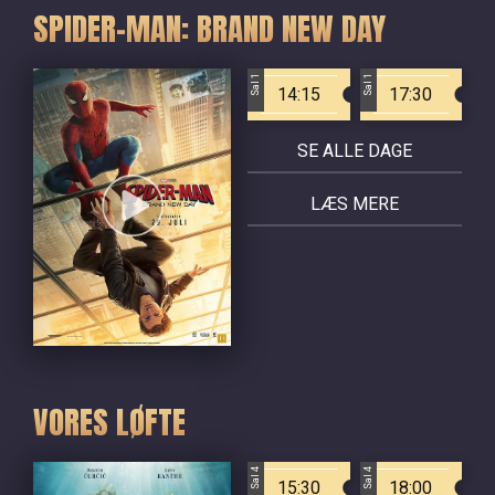
SPIDER-MAN: BRAND NEW DAY
Sal 1
Sal 1
14:15
17:30
SE ALLE DAGE
LÆS MERE
VORES LØFTE
Sal 4
Sal 4
15:30
18:00