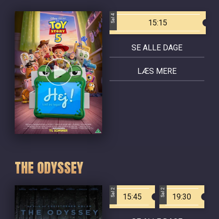
Sal 4
15:15
SE ALLE DAGE
LÆS MERE
THE ODYSSEY
Sal 2
Sal 2
15:45
19:30