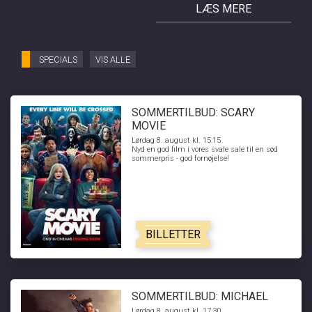
LÆS MERE
SPECIALS
VIS ALLE
SOMMERTILBUD: SCARY
MOVIE
Lørdag 8. august kl. 15:15
Nyd en god film i vores svale sale til en sød
sommerpris - god fornøjelse!
BILLETTER
SOMMERTILBUD: MICHAEL
Lørdag 8. august kl. 17:30