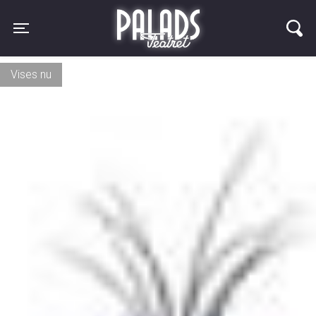
Palads Teatret
Toggle navigation
Vises nu