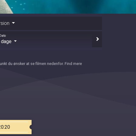
rsion
Dato
e dage
punkt du ønsker at se filmen nedenfor. Find mere
20:20