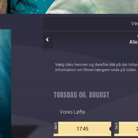
Ve
All
Vælg dato herover og derefter klik på det tids
information om filmen længere nede på siden.
TORSDAG 06. AUGUST
Vores Løfte
Sal 4
Sal 4
17:45